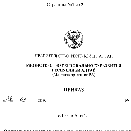
Страница №
1
из
2
: