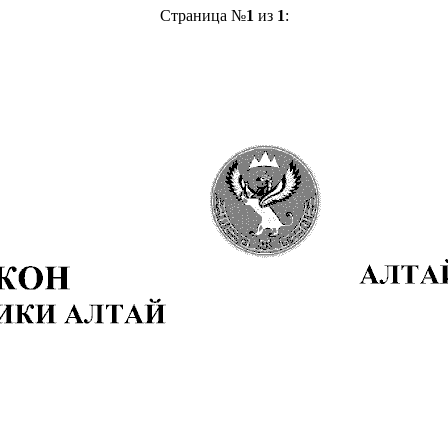
Страница №
1
из
1
: