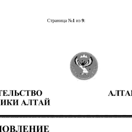
Страница №
1
из
9
: