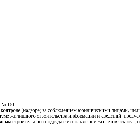
5 № 161
 контроле (надзоре) за соблюдением юридическими лицами, ин
еме жилищного строительства информации и сведений, предусмо
ворам строительного подряда с использованием счетов эскроу",