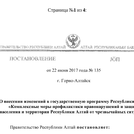
Страница №
1
из
4
: