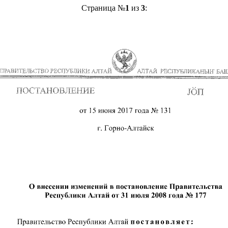
Страница №
1
из
3
: