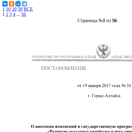
1
10
20
50
ВСЕ
1
2
3
4
...
56
Страница №
1
из
56
: