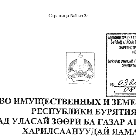
Страница №
1
из
3
: