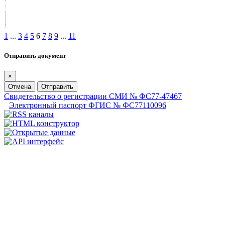
1
...
3
4
5
6
7
8
9
...
11
Отправить документ
×
Отмена
Отправить
Свидетельство о регистрации СМИ № ФС77-47467
Электронный паспорт ФГИС № ФС77110096