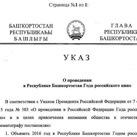
Страница №
1
из
1
: