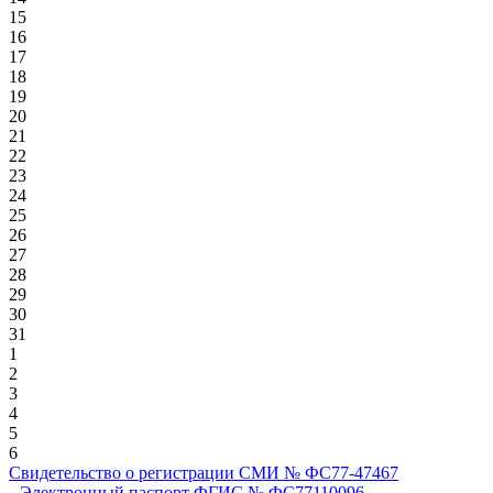
15
16
17
18
19
20
21
22
23
24
25
26
27
28
29
30
31
1
2
3
4
5
6
Свидетельство о регистрации СМИ № ФС77-47467
Электронный паспорт ФГИС № ФС77110096