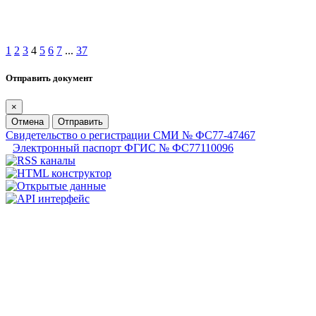
1
2
3
4
5
6
7
...
37
Отправить документ
×
Отмена
Отправить
Свидетельство о регистрации СМИ № ФС77-47467
Электронный паспорт ФГИС № ФС77110096